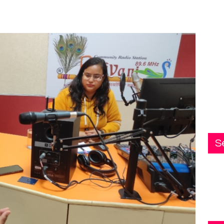
Live FM
Blog
Podcast
Contact Us
S