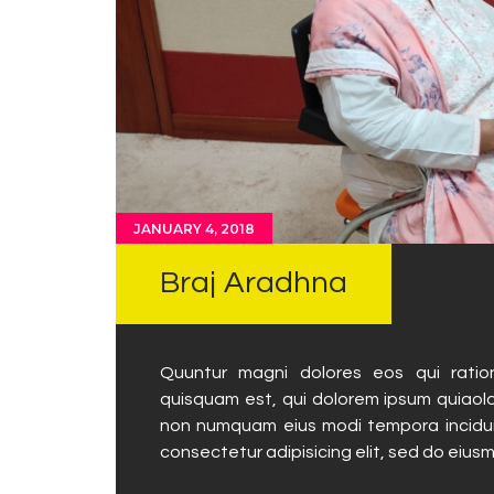
JANUARY 4, 2018
Braj Aradhna
Quuntur magni dolores eos qui ratio
quisquam est, qui dolorem ipsum quiaolor
non numquam eius modi tempora incidun
consectetur adipisicing elit, sed do eius