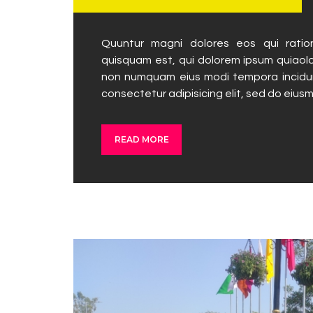
Quuntur magni dolores eos qui ratio
quisquam est, qui dolorem ipsum quiaolor
non numquam eius modi tempora incidun
consectetur adipisicing elit, sed do eius
READ MORE