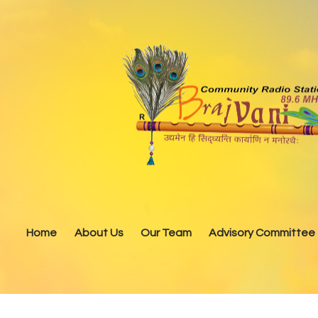
Home
About Us
Our Team
Advisory Committee