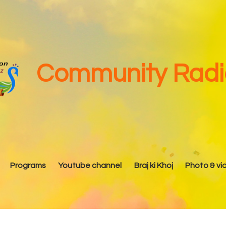
Home
About Us
Our Team
Community Radio
Advisory Committee
Programs
Youtube channel
Programs
Youtube channel
Braj ki Khoj
Photo & vi
Braj ki Khoj
Photo & video Gallery