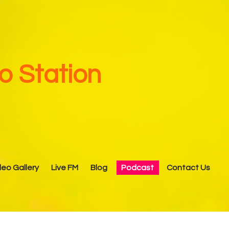
 Station
deo Gallery
Live FM
Blog
Podcast
Contact Us